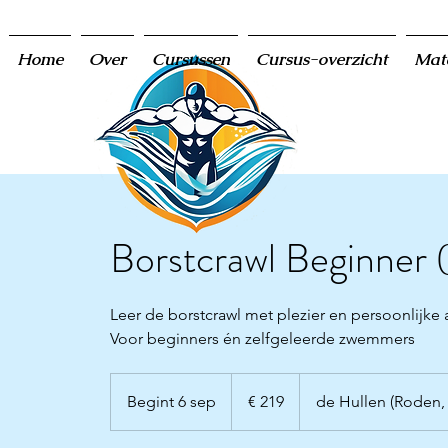
Home
Over
Cursussen
Cursus-overzicht
Mat
Borstcrawl Beginner 
Leer de borstcrawl met plezier en persoonlijke
Voor beginners én zelfgeleerde zwemmers
219
euro
Begint 6 sep
B
€ 219
de Hullen (Roden,
e