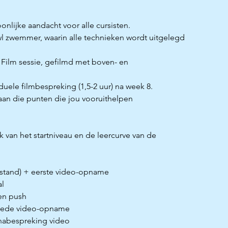
onlijke aandacht voor alle cursisten.
l zwemmer, waarin alle technieken wordt uitgelegd
2 Film sessie, gefilmd met boven- en
duele filmbespreking (1,5-2 uur) na week 8.
 aan die punten die jou vooruithelpen
k van het startniveau en de leercurve van de
erstand) + eerste video-opname
al
 en push
weede video-opname
 nabespreking video