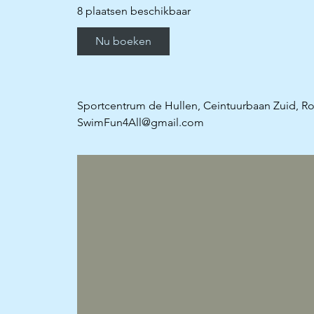
g
8 plaatsen beschikbaar
i
n
Nu boeken
t
6
s
e
Sportcentrum de Hullen, Ceintuurbaan Zuid, R
p
SwimFun4All@gmail.com